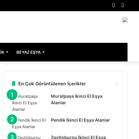
Rastgele
Kenar
Makale
Bölme
IK
BEYAZ EŞYA
En Çok Görüntülenen İçerikler
Muratpaşa İkinci El Eşya
Alanlar
Pendik İkinci El Eşya Alanlar
Zeytinburnu İkinci El Eşya