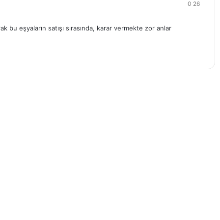
0
26
rak bu eşyaların satışı sırasında, karar vermekte zor anlar