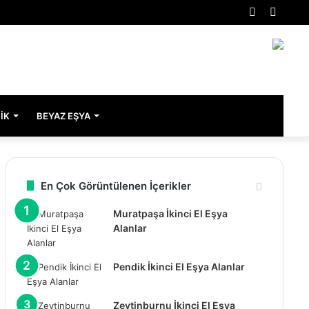
Rastgele
Kenar
Makale
Bölme
IK
BEYAZ EŞYA
En Çok Görüntülenen İçerikler
Muratpaşa İkinci El Eşya
Alanlar
Pendik İkinci El Eşya Alanlar
Zeytinburnu İkinci El Eşya