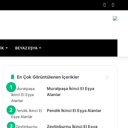
Rastgele
Kenar
Makale
Bölme
IK
BEYAZ EŞYA
En Çok Görüntülenen İçerikler
Muratpaşa İkinci El Eşya
Alanlar
Pendik İkinci El Eşya Alanlar
Zeytinburnu İkinci El Eşya