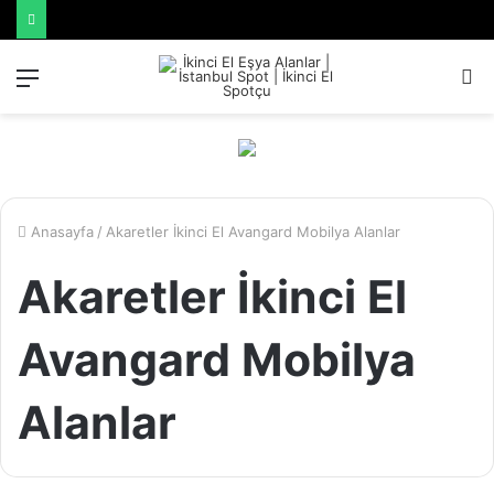
Menü
A
y
...
Anasayfa
/
Akaretler İkinci El Avangard Mobilya Alanlar
Akaretler İkinci El
Avangard Mobilya
Alanlar