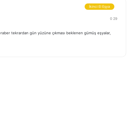
İkinci El Eşya
0
29
le beraber tekrardan gün yüzüne çıkması beklenen gümüş eşyalar,