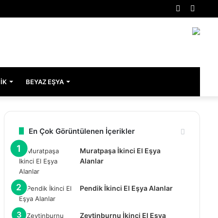
Rastgele
Kenar
Makale
Bölme
IK
BEYAZ EŞYA
En Çok Görüntülenen İçerikler
Muratpaşa İkinci El Eşya
Alanlar
Pendik İkinci El Eşya Alanlar
Zeytinburnu İkinci El Eşya