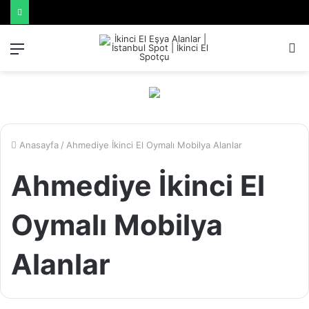
Menü
A
y
...
Anasayfa
/
Ahmediye İkinci El Oymalı Mobilya Alanlar
Ahmediye İkinci El
Oymalı Mobilya
Alanlar