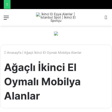
Menü
A
y
...
Anasayfa
/
Ağaçlı İkinci El Oymalı Mobilya Alanlar
Ağaçlı İkinci El
Oymalı Mobilya
Alanlar