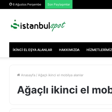
6 Ağustos Perşembe
Son Paylaşımlar
İKINCI EL EŞYA ALANLAR
HAKKIMIZDA
HIZMETLERIMIZ
Anasayfa
/
Ağaçlı ikinci el mobilya alanlar
Ağaçlı ikinci el mob