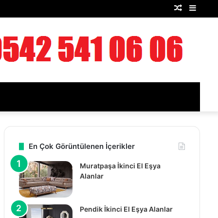
Rastgele
Kenar
Makale
Bölme
En Çok Görüntülenen İçerikler
Muratpaşa İkinci El Eşya
Alanlar
Pendik İkinci El Eşya Alanlar