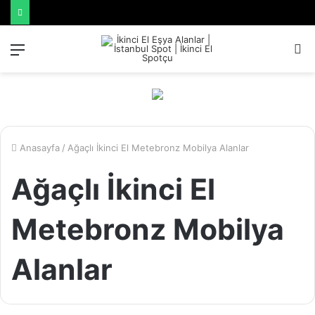
Menü
A
y
...
Anasayfa
/
Ağaçlı İkinci El Metebronz Mobilya Alanlar
Ağaçlı İkinci El
Metebronz Mobilya
Alanlar