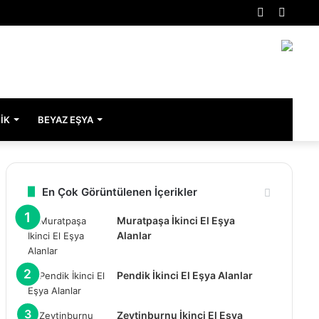
Rastgele
Kenar
Makale
Bölme
IK
BEYAZ EŞYA
En Çok Görüntülenen İçerikler
Muratpaşa İkinci El Eşya
Alanlar
Pendik İkinci El Eşya Alanlar
Zeytinburnu İkinci El Eşya