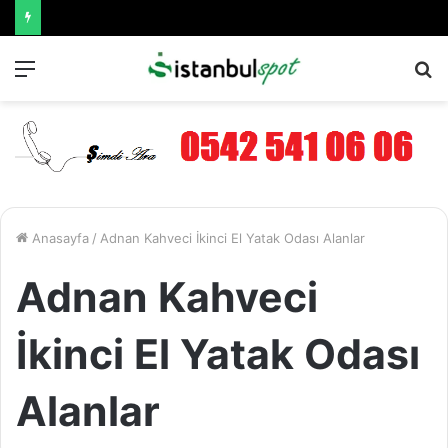
Menü
A
y
...
Anasayfa
/
Adnan Kahveci İkinci El Yatak Odası Alanlar
Adnan Kahveci
İkinci El Yatak Odası
Alanlar