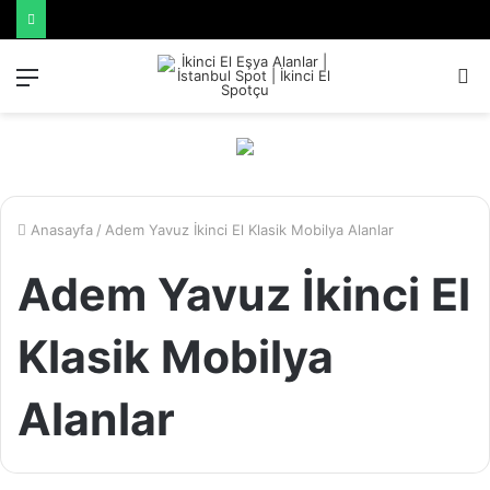
Menü
A
y
...
Anasayfa
/
Adem Yavuz İkinci El Klasik Mobilya Alanlar
Adem Yavuz İkinci El
Klasik Mobilya
Alanlar