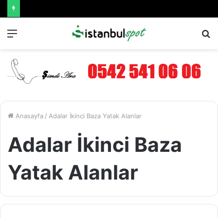
Menü
A
y
...
Anasayfa
/
Adalar İkinci Baza Yatak Alanlar
Adalar İkinci Baza
Yatak Alanlar