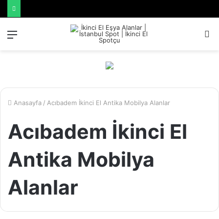
Menü
A
y
...
Anasayfa
/
Acıbadem İkinci El Antika Mobilya Alanlar
Acıbadem İkinci El
Antika Mobilya
Alanlar