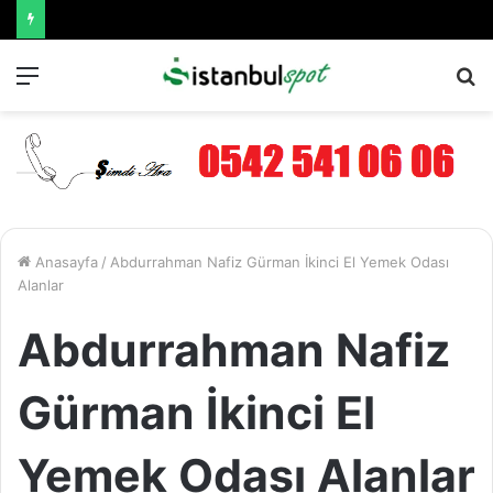
Menü
A
y
...
Anasayfa
/
Abdurrahman Nafiz Gürman İkinci El Yemek Odası
Alanlar
Abdurrahman Nafiz
Gürman İkinci El
Yemek Odası Alanlar