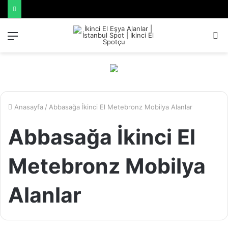
Menü
A
y
...
Anasayfa
/
Abbasağa İkinci El Metebronz Mobilya Alanlar
Abbasağa İkinci El
Metebronz Mobilya
Alanlar