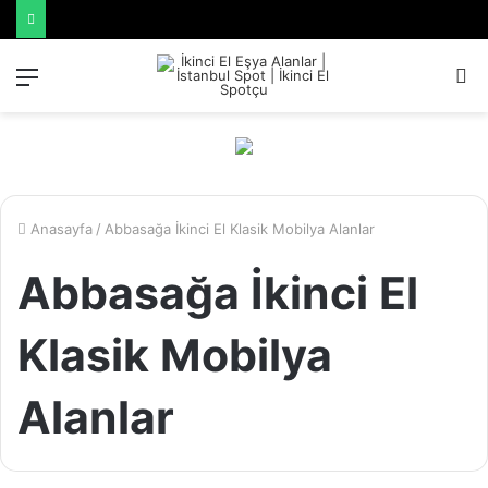
Menü
A
y
...
Anasayfa
/
Abbasağa İkinci El Klasik Mobilya Alanlar
Abbasağa İkinci El
Klasik Mobilya
Alanlar