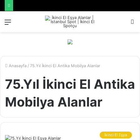
Menü
A
y
...
Anasayfa
/
75.Yıl İkinci El Antika Mobilya Alanlar
75.Yıl İkinci El Antika
Mobilya Alanlar
İkinci El Eşya