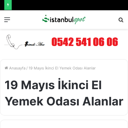
Menü
A
y
...
Anasayfa
/
19 Mayıs İkinci El Yemek Odası Alanlar
19 Mayıs İkinci El
Yemek Odası Alanlar