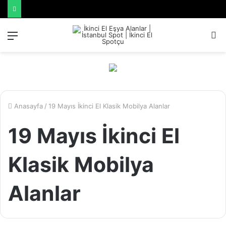
Menü
A
y
...
Anasayfa
/
19 Mayıs İkinci El Klasik Mobilya Alanlar
19 Mayıs İkinci El
Klasik Mobilya
Alanlar