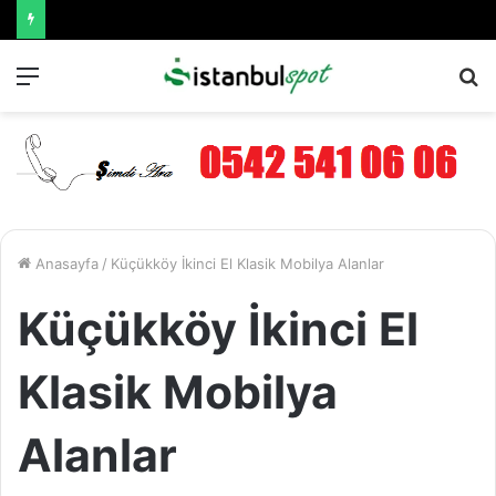
Menü
A
y
...
Anasayfa
/
Küçükköy İkinci El Klasik Mobilya Alanlar
Küçükköy İkinci El
Klasik Mobilya
Alanlar